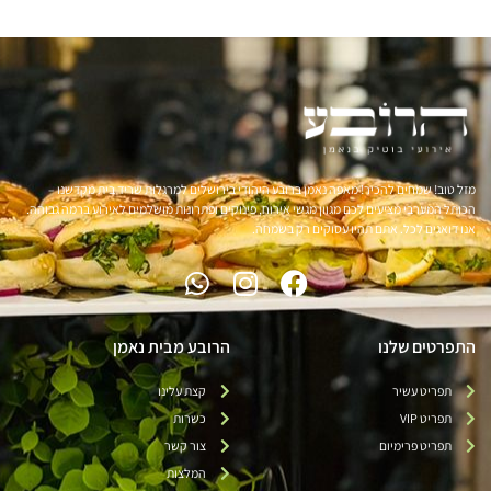
מזל טוב! שמחים להכיר! מאפה נאמן ברובע היהודי בירושלים למרגלות שריד בית מקדשנו –
הכותל המערבי מציעים לכם מגוון מגשי אירוח, פינוקים ופתרונות מושלמים לאירוע ברמה גבוהה.
אנו דואגים לכל. אתם תהיו עסוקים רק בשמחה.
התפרטים שלנו
הרובע מבית נאמן
תפריט עשיר
קצת עלינו
תפריט VIP
כשרות
תפריט פרימיום
צור קשר
המלצות